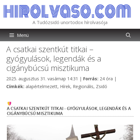
Kilépés
a
tartalomba
A Tudózsidó unortodox hírolvasója
Menü
A csatkai szentkút titkai –
gyógyulások, legendák és a
cigánybúcsú misztikuma
Kategória
2025. augusztus 31. vasárnap 14:31
|
Forrás:
24 óra
|
Címkék
Címkék:
alapértelmezett
,
Hírek
,
Regionális
,
Zsidó