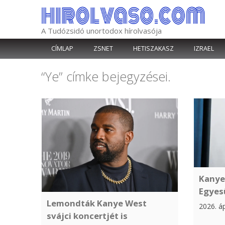
Kilépés
a
tartalomba
A Tudózsidó unortodox hírolvasója
CÍMLAP
ZSNET
HETISZAKASZ
IZRAEL
“Ye”
címke bejegyzései.
Kanye 
Egyesü
Lemondták Kanye West
2026. áp
svájci koncertjét is