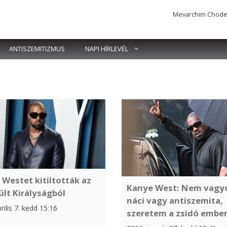
Mevarchim Chodesh 
ANTISZEMITIZMUS
NAPI HÍRLEVÉL
Westet kitiltották az
Kanye West: Nem vagy
lt Királyságból
náci vagy antiszemita,
rilis 7. kedd 15:16
szeretem a zsidó embe