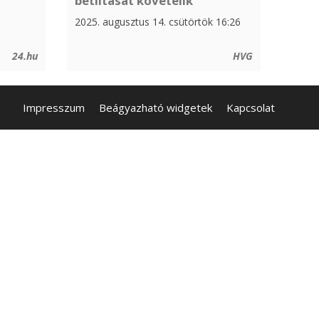
betiltását követelik
2025. augusztus 14. csütörtök 16:26
24.hu
HVG
Impresszum
Beágyazható widgetek
Kapcsolat