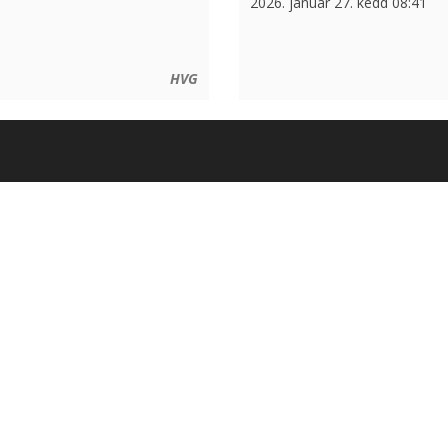
2026. január 27. kedd 08:41
HVG