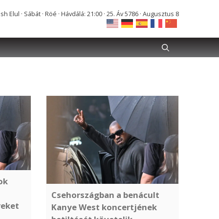
Elul · Sábát · Röé · Hávdálá: 21:00 · 25. Áv 5786 · Augusztus 8
ok
Csehországban a benácult
reket
Kanye West koncertjének