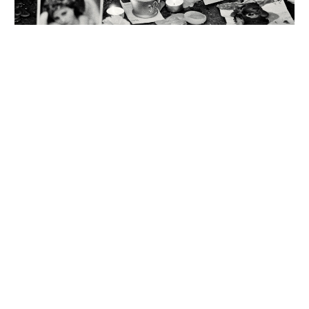
Diana hercegné temetése 1997-ben
2025. szeptember 6. szombat 08:51
nlc
Impresszum
Beágyazható widgetek
Kapcsolat