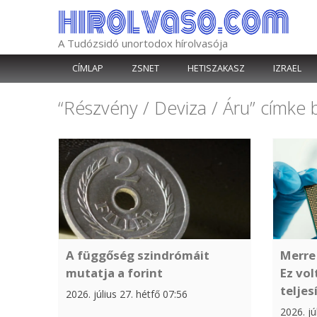
Kilépés
a
tartalomba
A Tudózsidó unortodox hírolvasója
CÍMLAP
ZSNET
HETISZAKASZ
IZRAEL
“Részvény / Deviza / Áru”
címke b
A függőség szindrómáit
Merre 
mutatja a forint
Ez vol
teljes
2026. július 27. hétfő 07:56
2026. jú