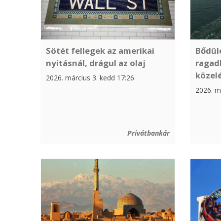
Sötét fellegek az amerikai
Bődül
nyitásnál, drágul az olaj
ragadh
közel
2026. március 3. kedd 17:26
2026. má
Privátbankár