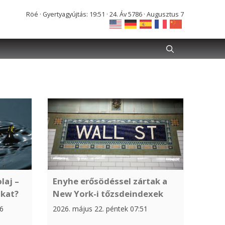
Röé · Gyertyagyújtás: 19:51 · 24. Áv 5786 · Augusztus 7
laj –
Enyhe erősödéssel zártak a
akat?
New York-i tőzsdeindexek
26
2026. május 22. péntek 07:51