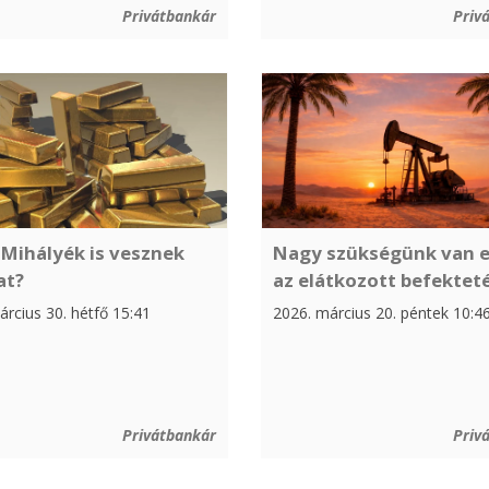
Privátbankár
Priv
 Mihályék is vesznek
Nagy szükségünk van e
at?
az elátkozott befektet
rcius 30. hétfő 15:41
2026. március 20. péntek 10:4
Privátbankár
Priv