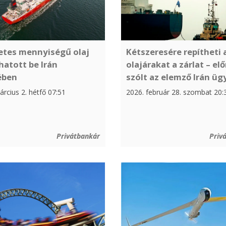
Kétszeresére repítheti 
etes mennyiségű olaj
olajárakat a zárlat – elő
atott be Irán
szólt az elemző Irán ü
ében
2026. február 28. szombat 20:
rcius 2. hétfő 07:51
Privátbankár
Priv