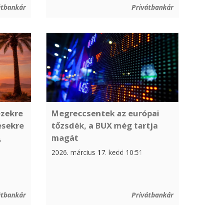
átbankár
Privátbankár
zekre
Megreccsentek az európai
ésekre
tőzsdék, a BUX még tartja
magát
6
2026. március 17. kedd 10:51
átbankár
Privátbankár