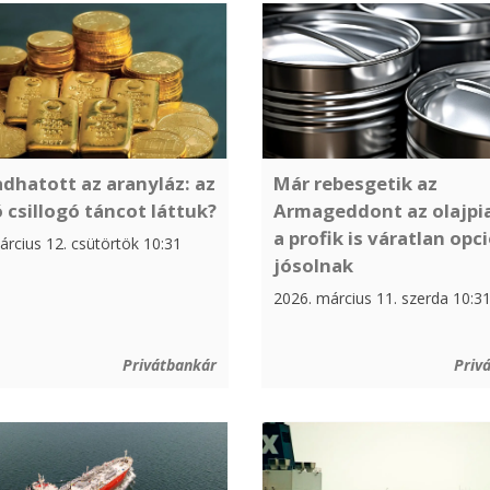
adhatott az aranyláz: az
Már rebesgetik az
 csillogó táncot láttuk?
Armageddont az olajpi
a profik is váratlan opc
árcius 12. csütörtök 10:31
jósolnak
2026. március 11. szerda 10:3
Privátbankár
Priv