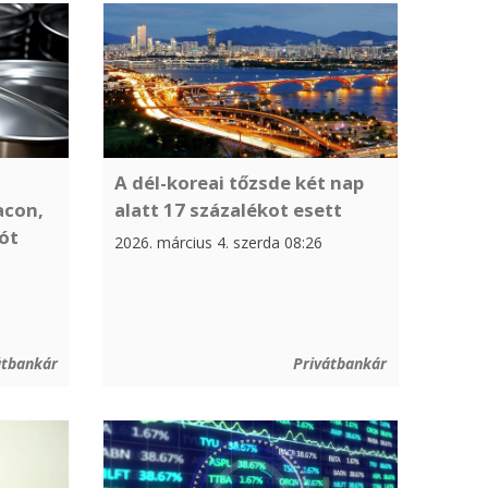
A dél-koreai tőzsde két nap
acon,
alatt 17 százalékot esett
iót
2026. március 4. szerda 08:26
1
átbankár
Privátbankár