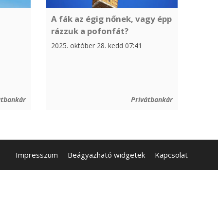
A fák az égig nőnek, vagy épp
rázzuk a pofonfát?
2025. október 28. kedd 07:41
átbankár
Privátbankár
Impresszum
Beágyazható widgetek
Kapcsolat