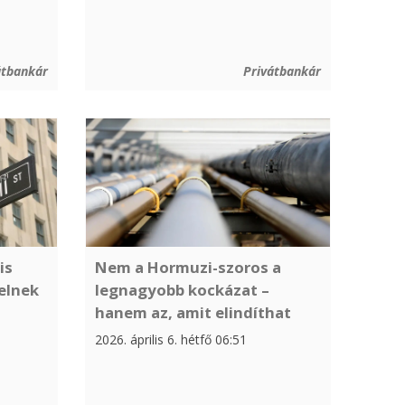
átbankár
Privátbankár
is
Nem a Hormuzi-szoros a
elnek
legnagyobb kockázat –
hanem az, amit elindíthat
2026. április 6. hétfő 06:51