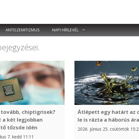
ANTISZEMITIZMUS
NAPI HÍRLEVÉL
ejegyzései.
tovább, chiptigrisek?
Átlépett egy határt az o
t a két legjobban
le is rázta a háborús ár
ítő tőzsde idén
2026. június 25. csütörtök 15:
lius 7. kedd 11:11