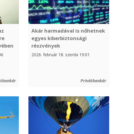
az
Akár harmadával is nőhetnek
re
egyes kiberbiztonsági
gyében
részvények
36
2026. február 18. szerda 19:01
átbankár
Privátbankár