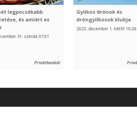
Gyilkos drónok és
hét legpocsékabb
dróngyilkosok klubja
etése, és amiért ez
s
2025. december 1. hétfő 10:26
ecember 31. szerda 07:01
Privátbankár
Priv