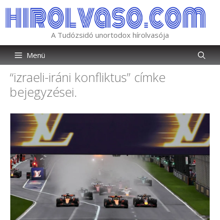
Kilépés
a
tartalomba
A Tudózsidó unortodox hírolvasója
Menü
“izraeli-iráni konfliktus”
címke
bejegyzései.