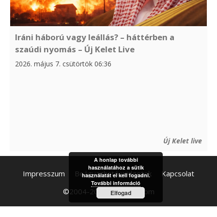
Iráni háború vagy leállás? – háttérben a
szaúdi nyomás – Új Kelet Live
2026. május 7. csütörtök 06:36
Új Kelet live
A honlap további
használatához a sütik
Impresszum
Beágyazható widgetek
Kapcsolat
használatát el kell fogadni.
További információ
©2004-2026 hirolvaso.com
Elfogad