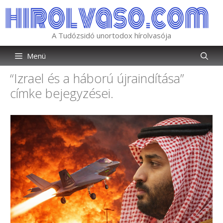
Kilépés
a
tartalomba
A Tudózsidó unortodox hírolvasója
Menü
“Izrael és a háború újraindítása”
címke bejegyzései.