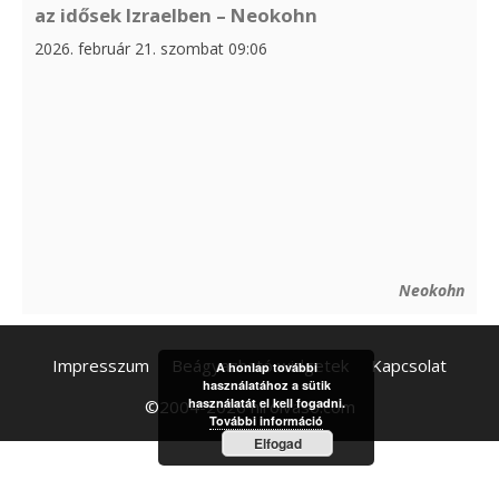
az idősek Izraelben – Neokohn
2026. február 21. szombat 09:06
Neokohn
Impresszum
Beágyazható widgetek
Kapcsolat
A honlap további
használatához a sütik
használatát el kell fogadni.
©2004-2026 hirolvaso.com
További információ
Elfogad