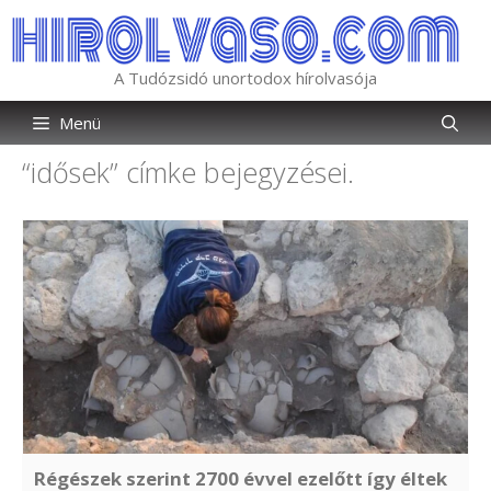
Kilépés
a
tartalomba
A Tudózsidó unortodox hírolvasója
Menü
“idősek”
címke bejegyzései.
Régészek szerint 2700 évvel ezelőtt így éltek