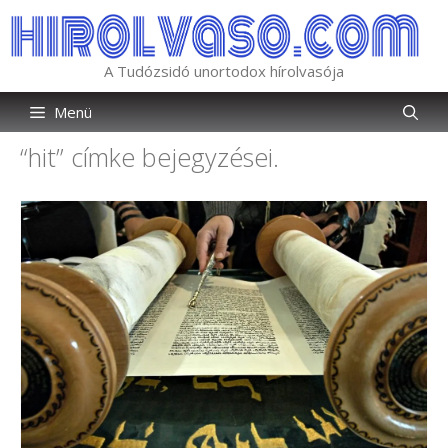
Kilépés
a
tartalomba
A Tudózsidó unortodox hírolvasója
Menü
“hit”
címke bejegyzései.