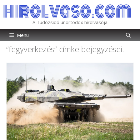
Kilépés
a
tartalomba
A Tudózsidó unortodox hírolvasója
Menü
“fegyverkezés”
címke bejegyzései.