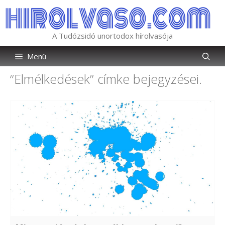
Kilépés
a
tartalomba
A Tudózsidó unortodox hírolvasója
Menü
“Elmélkedések”
címke bejegyzései.