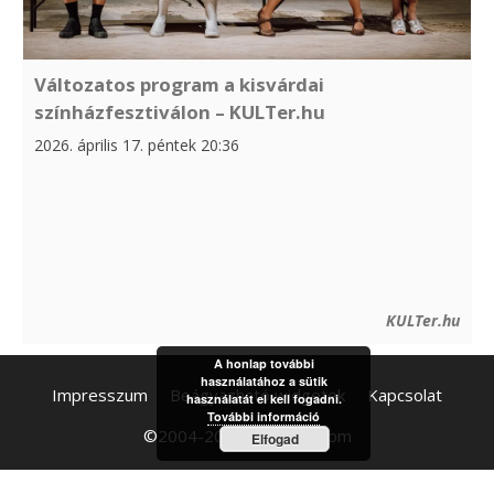
Változatos program a kisvárdai
színházfesztiválon – KULTer.hu
2026. április 17. péntek 20:36
KULTer.hu
A honlap további
használatához a sütik
Impresszum
Beágyazható widgetek
Kapcsolat
használatát el kell fogadni.
További információ
©2004-2026 hirolvaso.com
Elfogad