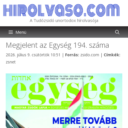
Kilépés
a
tartalomba
A Tudózsidó unortodox hírolvasója
Menü
Megjelent az Egység 194. száma
Kategória
Cím
2026. július 9. csütörtök 10:51
|
Forrás:
zsido.com
|
Címkék:
zsnet