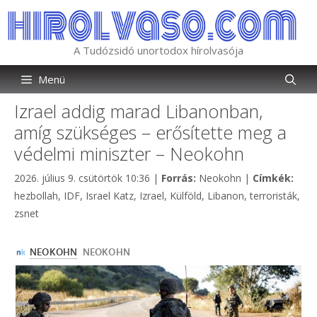
Kilépés
a
tartalomba
A Tudózsidó unortodox hírolvasója
Menü
Izrael addig marad Libanonban,
amíg szükséges – erősítette meg a
védelmi miniszter – Neokohn
Kategória
Címk
2026. július 9. csütörtök 10:36
|
Forrás:
Neokohn
|
Címkék:
hezbollah
,
IDF
,
Israel Katz
,
Izrael
,
Külföld
,
Libanon
,
terroristák
,
zsnet