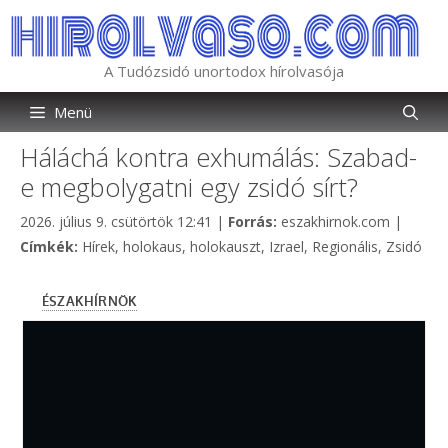
Kilépés
a
tartalomba
A Tudózsidó unortodox hírolvasója
Menü
Háláchá kontra exhumálás: Szabad-
e megbolygatni egy zsidó sírt?
Kategória
2026. július 9. csütörtök 12:41
|
Forrás:
eszakhirnok.com
|
Címkék
Címkék:
Hírek
,
holokaus
,
holokauszt
,
Izrael
,
Regionális
,
Zsidó