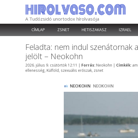
Kilépés
a
tartalomba
A Tudózsidó unortodox hírolvasója
CÍMLAP
ZSNET
HETISZAKASZ
IZRAEL
Feladta: nem indul szenátornak a 
jelölt – Neokohn
Kategória
Cí
2026. július 9. csütörtök 12:11
|
Forrás:
Neokohn
|
Címkék:
am
ellenesség
,
Külföld
,
szexuális erőszak
,
zsnet