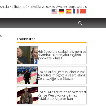
Elul · Sábát · Röé · Hávdálá: 21:00 · 25. Áv 5786 · Augusztus 8
s
LEGFRISSEBB
Hűségeskü a családnak, nem az
államnak: Netanjahu egykori
jobbkeze kitálalt
Közös drónügylet is lehet Vučić
fordulata mögött: a szerb elnök
Zelenszkijjel barátkozik
Közel 34 ezer rajongó vett részt
Kanye West koncertjén az
Estádio do Algarve-ban