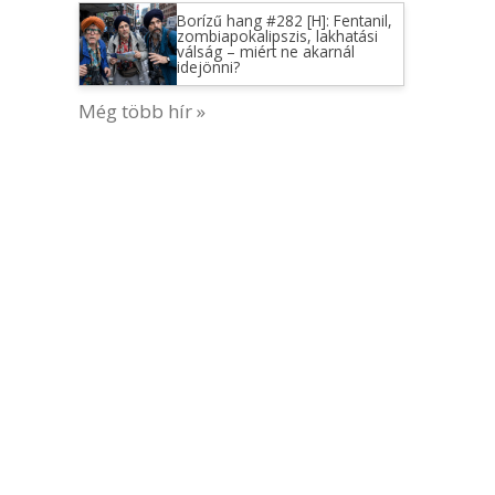
Borízű hang #282 [H]: Fentanil,
zombiapokalipszis, lakhatási
válság – miért ne akarnál
idejönni?
Még több hír »