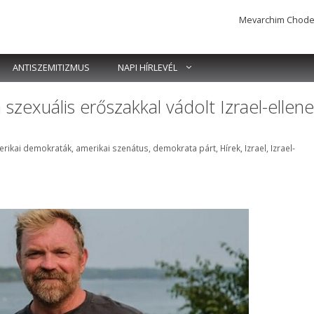
Mevarchim Chodesh 
ANTISZEMITIZMUS
NAPI HÍRLEVÉL
szexuális erőszakkal vádolt Izrael-ellene
mkék
erikai demokraták
,
amerikai szenátus
,
demokrata párt
,
Hírek
,
Izrael
,
Izrael-