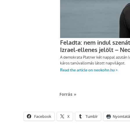
Forrás »
Facebook
X
Tumblr
Nyomtatá