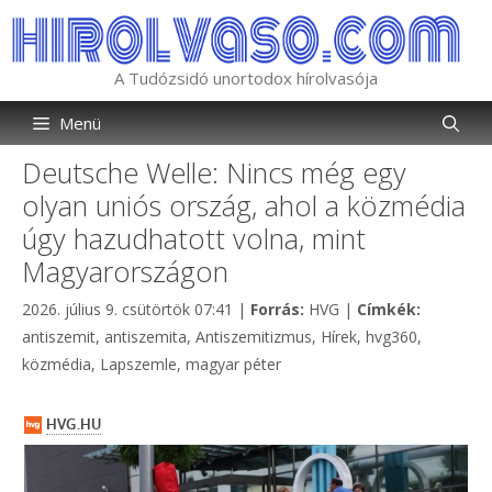
Kilépés
a
tartalomba
A Tudózsidó unortodox hírolvasója
Menü
Deutsche Welle: Nincs még egy
olyan uniós ország, ahol a közmédia
úgy hazudhatott volna, mint
Magyarországon
Kategória
Címkék
2026. július 9. csütörtök 07:41
|
Forrás:
HVG
|
Címkék:
antiszemit
,
antiszemita
,
Antiszemitizmus
,
Hírek
,
hvg360
,
közmédia
,
Lapszemle
,
magyar péter