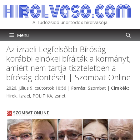
Kilépés
a
tartalomba
A Tudózsidó unortodox hírolvasója
Menü
Az izraeli Legfelsőbb Bíróság
korábbi elnökei bírálták a kormányt,
amiért nem tartja tiszteletben a
bíróság döntését | Szombat Online
Kategória
Címk
2026. július 9. csütörtök 10:56
|
Forrás:
Szombat
|
Címkék:
Hírek
,
Izrael
,
POLITIKA
,
zsnet