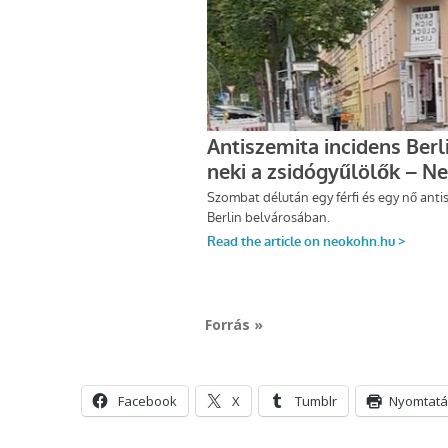
Forrás »
Facebook
X
Tumblr
Nyomtatá