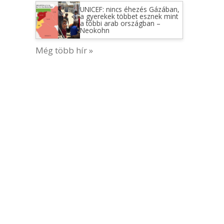
UNICEF: nincs éhezés Gázában,
a gyerekek többet esznek mint
a többi arab országban –
Neokohn
Még több hír »