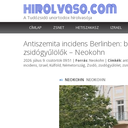
Kilépés
a
tartalomba
A Tudózsidó unortodox hírolvasója
CÍMLAP
ZSNET
HETISZAKASZ
IZRAEL
Antiszemita incidens Berlinben: 
zsidógyűlölők – Neokohn
Kategória
Cí
2026. július 9. csütörtök 09:51
|
Forrás:
Neokohn
|
Címkék:
ant
incidens
,
Izrael
,
Külföld
,
Németország
,
Zsidó
,
zsidógyűlölet
,
zsn