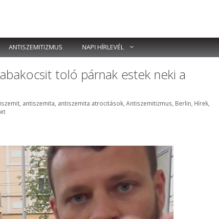
ANTISZEMITIZMUS
NAPI HÍRLEVÉL
babakocsit toló párnak estek neki a
mkék
iszemit
,
antiszemita
,
antiszemita atrocitások
,
Antiszemitizmus
,
Berlin
,
Hírek
,
et