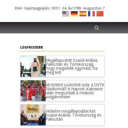
Röé · Gyertyagyújtás: 19:51 · 24. Áv 5786 · Augusztus 7
LEGFRISSEBB
Megállapodott Szaúd-Arábia,
Pakisztán és Törökország,
hogy megvédik egymást, ha
meg kell
Mi történt csütörtök este a DVTK
Stadionnál? A Hapoel–Katowice
után megszólalt a miskolci
polgármester
Védelmi megállapodást köt
Szaúd-Arábia, Törökország és
Pakisztán