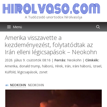
Kilépés
a
tartalomba
A Tudózsidó unortodox hírolvasója
Menü
Amerika visszavette a
kezdeményezést, folytatódtak az
Irán elleni légicsapások – Neokohn
Kategória
Címk
2026. július 9. csütörtök 08:16
|
Forrás:
Neokohn
|
Címkék:
Amerika
,
donald trump
,
háború
,
Hírek
,
Irán
,
iráni háború
,
Izrael
,
Külföld
,
légicsapások
,
zsnet