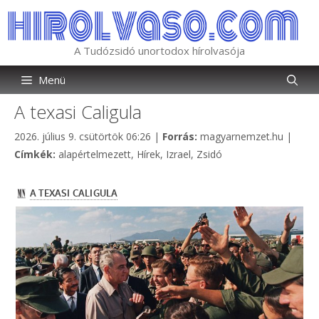
Kilépés
a
tartalomba
A Tudózsidó unortodox hírolvasója
Menü
A texasi Caligula
Kategória
2026. július 9. csütörtök 06:26
|
Forrás:
magyarnemzet.hu
|
Címkék
Címkék:
alapértelmezett
,
Hírek
,
Izrael
,
Zsidó