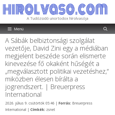
Kilépés
a
tartalomba
A Tudózsidó unortodox hírolvasója
Menü
A Sábák belbiztonsági szolgálat
vezetője, David Zini egy a médiában
megjelent beszéde során elismerte
kinevezése fő okaként hűségét a
„megválasztott politikai vezetéshez,”
miközben élesen bírálta a
jogrendszert. | Breuerpress
International
Kategória
2026. július 9. csütörtök 05:46
|
Forrás:
Breuerpress
Címkék
International
|
Címkék:
zsnet