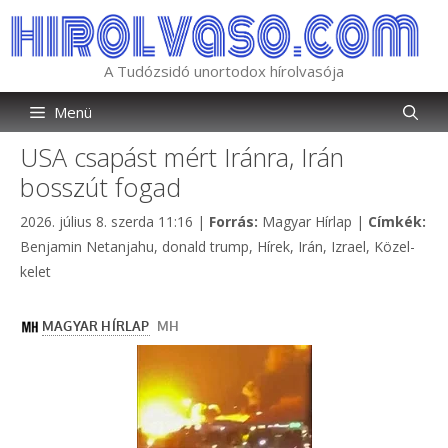
Kilépés
a
tartalomba
A Tudózsidó unortodox hírolvasója
Menü
USA csapást mért Iránra, Irán
bosszút fogad
Kategória
2026. július 8. szerda 11:16
|
Forrás:
Magyar Hírlap
|
Címkék:
Címkék
Benjamin Netanjahu
,
donald trump
,
Hírek
,
Irán
,
Izrael
,
Közel-
kelet