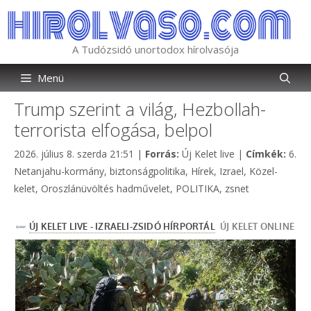
Kilépés
a
tartalomba
A Tudózsidó unortodox hírolvasója
Menü
Trump szerint a világ, Hezbollah-
terrorista elfogása, belpol
Kategória
Címk
2026. július 8. szerda 21:51
|
Forrás:
Új Kelet live
|
Címkék:
6.
Netanjahu-kormány
,
biztonságpolitika
,
Hírek
,
Izrael
,
Közel-
kelet
,
Oroszlánüvöltés hadművelet
,
POLITIKA
,
zsnet