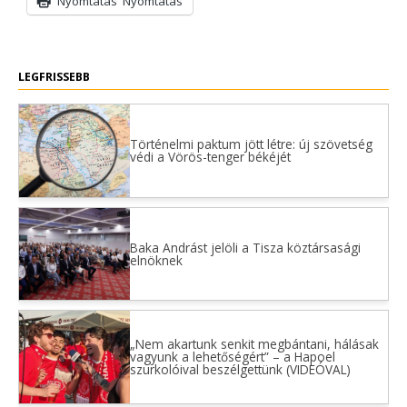
Nyomtatás
Nyomtatás
LEGFRISSEBB
Történelmi paktum jött létre: új szövetség
védi a Vörös-tenger békéjét
Baka Andrást jelöli a Tisza köztársasági
elnöknek
„Nem akartunk senkit megbántani, hálásak
vagyunk a lehetőségért” – a Hapoel
szurkolóival beszélgettünk (VIDEÓVAL)