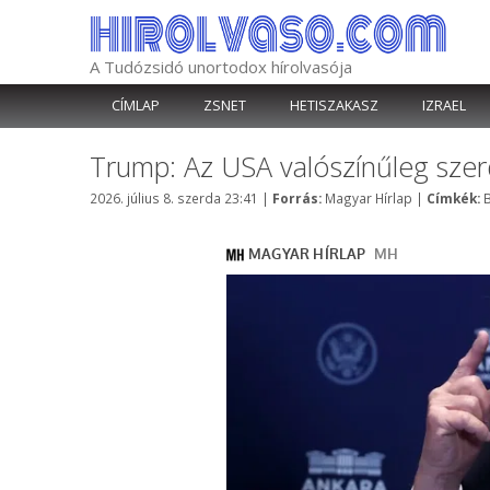
Kilépés
a
tartalomba
A Tudózsidó unortodox hírolvasója
CÍMLAP
ZSNET
HETISZAKASZ
IZRAEL
Trump: Az USA valószínűleg szerd
Kategória
C
2026. július 8. szerda 23:41
|
Forrás:
Magyar Hírlap
|
Címkék: