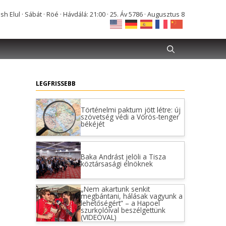
Elul · Sábát · Röé · Hávdálá: 21:00 · 25. Áv 5786 · Augusztus 8
LEGFRISSEBB
Történelmi paktum jött létre: új
szövetség védi a Vörös-tenger
békéjét
Baka Andrást jelöli a Tisza
köztársasági elnöknek
„Nem akartunk senkit
megbántani, hálásak vagyunk a
lehetőségért” – a Hapoel
szurkolóival beszélgettünk
(VIDEÓVAL)