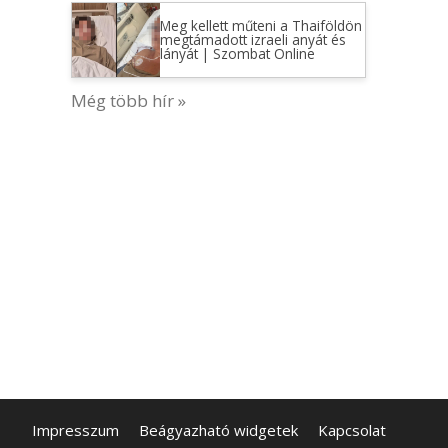
Meg kellett műteni a Thaiföldön
megtámadott izraeli anyát és
lányát | Szombat Online
Még több hír »
Impresszum
Beágyazható widgetek
Kapcsolat