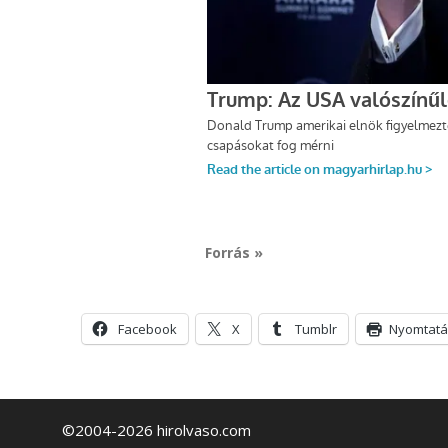
Forrás »
Facebook
X
Tumblr
Nyomtatá
©2004-2026 hirolvaso.com