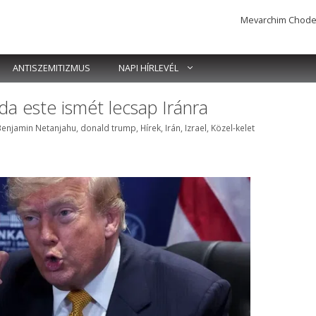
Mevarchim Chodesh 
ANTISZEMITIZMUS
NAPI HÍRLEVÉL
a este ismét lecsap Iránra
ímkék
Benjamin Netanjahu
,
donald trump
,
Hírek
,
Irán
,
Izrael
,
Közel-kelet