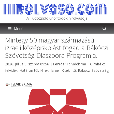
Kilépés
a
tartalomba
A Tudózsidó unortodox hírolvasója
Menü
Mintegy 50 magyar származású
izraeli középiskolást fogad a Rákóczi
Szövetség Diaszpóra Programja.
Kategória
Címk
2026. július 8. szerda 09:56
|
Forrás:
Felvidék.ma
|
Címkék:
felvidék
,
Határon túl
,
Hírek
,
Izrael
,
Kitekintő
,
Rákóczi Szövetség