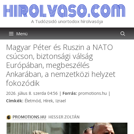
Kilépés
a
tartalomba
A Tudózsidó unortodox hírolvasója
Menü
Magyar Péter és Ruszin a NATO
csúcson, biztonsági válság
Európában, megbeszélés
Ankarában, a nemzetközi helyzet
fokozódik
Kategória
2026. július 8. szerda 04:56
|
Forrás:
promotions.hu
|
Címkék
Címkék:
Életmód
,
Hírek
,
Izrael