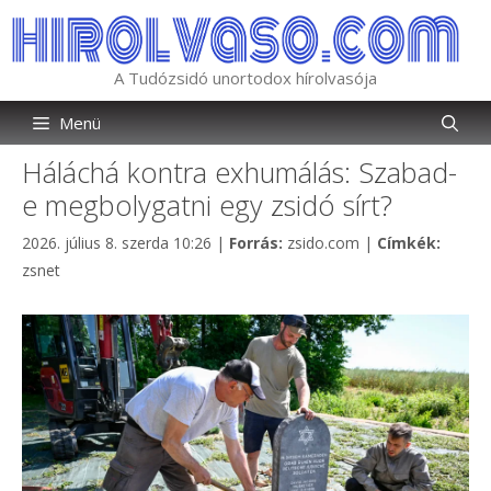
Kilépés
a
tartalomba
A Tudózsidó unortodox hírolvasója
Menü
Háláchá kontra exhumálás: Szabad-
e megbolygatni egy zsidó sírt?
Kategória
Címkék
2026. július 8. szerda 10:26
|
Forrás:
zsido.com
|
Címkék:
zsnet