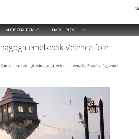
Me
ANTISZEMITIZMUS
NAPI HÍRLEVÉL
sinagóga emelkedik Velence fölé –
ék
 Kamyshan
,
Lebegő zsinagóga
,
Velencei bienállé
,
Zsidó világ
,
zsnet