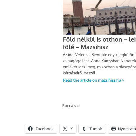
Forrás »
Facebook
X
Tumblr
Nyomtatá