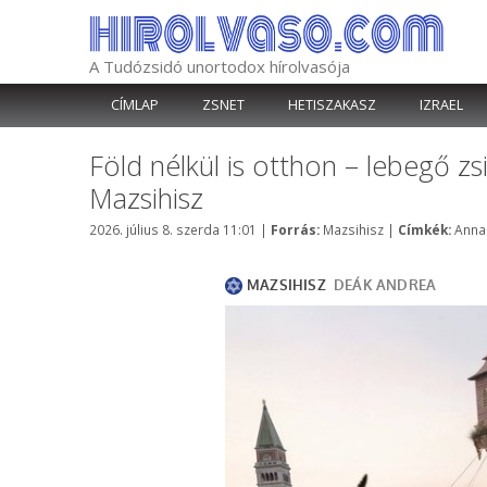
Kilépés
a
tartalomba
A Tudózsidó unortodox hírolvasója
CÍMLAP
ZSNET
HETISZAKASZ
IZRAEL
Föld nélkül is otthon – lebegő z
Mazsihisz
Kategória
Címk
2026. július 8. szerda 11:01
|
Forrás:
Mazsihisz
|
Címkék:
Anna