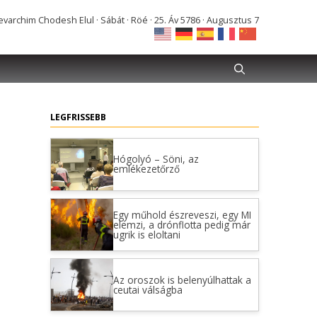
varchim Chodesh Elul · Sábát · Röé · 25. Áv 5786 · Augusztus 7
LEGFRISSEBB
Hógolyó – Söni, az
emlékezetőrző
Egy műhold észreveszi, egy MI
elemzi, a drónflotta pedig már
ugrik is eloltani
Az oroszok is belenyúlhattak a
ceutai válságba