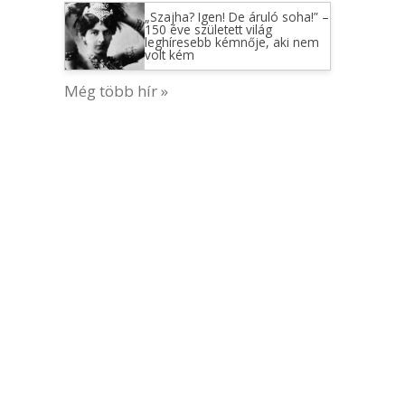
„Szajha? Igen! De áruló soha!” –
150 éve született világ
leghíresebb kémnője, aki nem
volt kém
Még több hír »