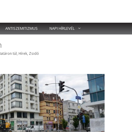
ANTISZEMITIZMUS
NAPI HÍRLEVÉL
n
ímkék
atáron túl
,
Hírek
,
Zsidó