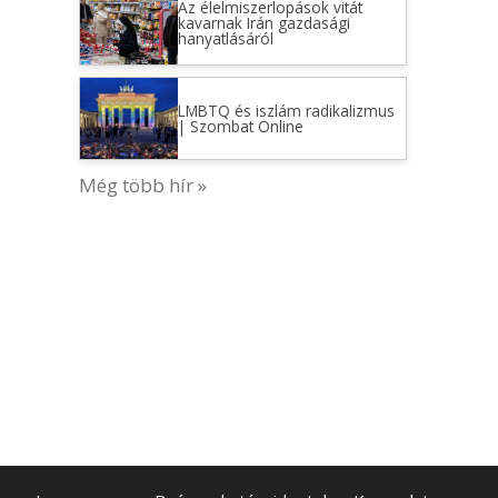
Az élelmiszerlopások vitát
kavarnak Irán gazdasági
hanyatlásáról
LMBTQ és iszlám radikalizmus
| Szombat Online
Még több hír »