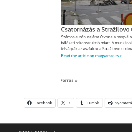
Forrás »
Facebook
X
Tumblr
Nyomtatá