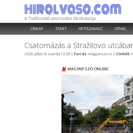
Kilépés
a
tartalomba
A Tudózsidó unortodox hírolvasója
CÍMLAP
ZSNET
HETISZAKASZ
IZRAEL
Csatornázás a Stražilovo utcába
Kategória
C
2026. július 8. szerda 12:26
|
Forrás:
magyarszo.rs
|
Címkék:
H