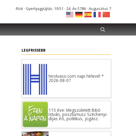
Röé · Gyertyagyújtás: 19:51 · 24. Áv 5786 · Augusztus 7
LEGFRISSEBB
hirolvaso.com napi hírlevél *
2026-08-07
115 éve: Megszületett Bibó
István, posztumusz Széchenyi-
díjas író, politikus, jogász.