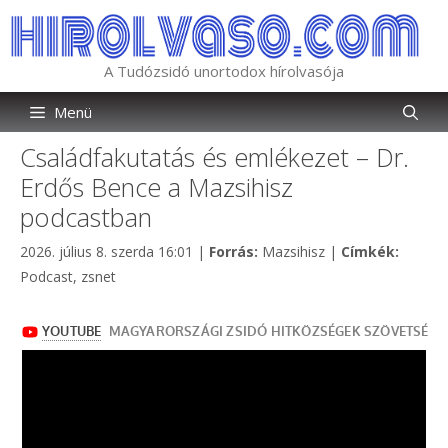
Kilépés
a
tartalomba
A Tudózsidó unortodox hírolvasója
Menü
Családfakutatás és emlékezet – Dr.
Erdős Bence a Mazsihisz
podcastban
Kategória
Címkék
2026. július 8. szerda 16:01
|
Forrás:
Mazsihisz
|
Címkék:
Podcast
,
zsnet