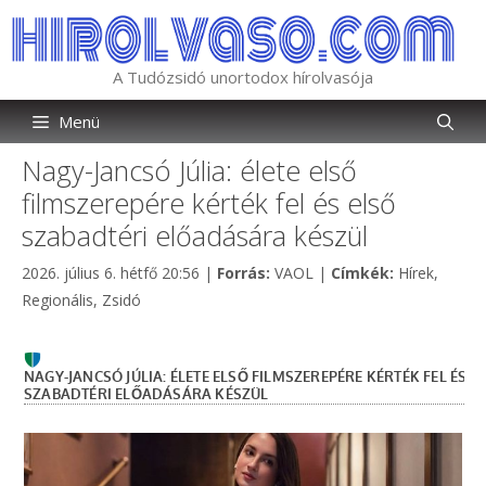
Kilépés
a
tartalomba
A Tudózsidó unortodox hírolvasója
Menü
Nagy-Jancsó Júlia: élete első
filmszerepére kérték fel és első
szabadtéri előadására készül
Kategória
Címkék
2026. július 6. hétfő 20:56
|
Forrás:
VAOL
|
Címkék:
Hírek
,
Regionális
,
Zsidó