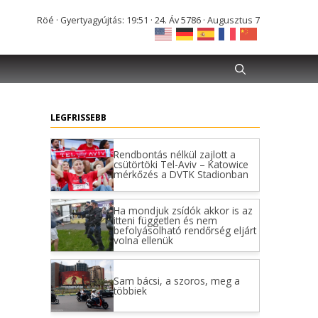
Röé · Gyertyagyújtás: 19:51 · 24. Áv 5786 · Augusztus 7
LEGFRISSEBB
Rendbontás nélkül zajlott a
csütörtöki Tel-Aviv – Katowice
mérkőzés a DVTK Stadionban
Ha mondjuk zsídók akkor is az
itteni független és nem
befolyásolható rendőrség eljárt
volna ellenük
Sam bácsi, a szoros, meg a
többiek