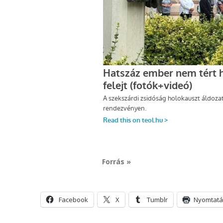
Forrás »
Facebook
X
Tumblr
Nyomtatá