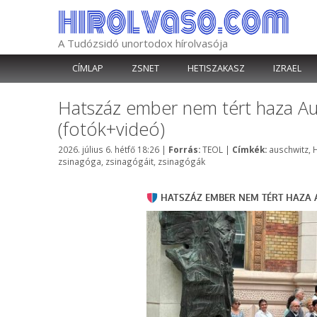
Kilépés
a
tartalomba
A Tudózsidó unortodox hírolvasója
CÍMLAP
ZSNET
HETISZAKASZ
IZRAEL
Hatszáz ember nem tért haza Aus
(fotók+videó)
Kategória
Címkék
2026. július 6. hétfő 18:26
|
Forrás:
TEOL
|
Címkék:
auschwitz
,
H
zsinagóga
,
zsinagógáit
,
zsinagógák