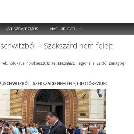
ANTISZEMITIZMUS
NAPI HÍRLEVÉL
chwitzból – Szekszárd nem felejt
írek
,
holokaus
,
holokauszt
,
Izrael
,
Mazsihisz
,
Regionális
,
Zsidó
,
zsinagóg
,