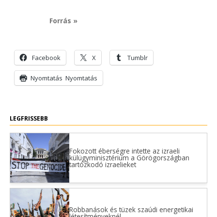
Forrás »
Facebook
X
Tumblr
Nyomtatás
Nyomtatás
LEGFRISSEBB
Fokozott éberségre intette az izraeli
külügyminisztérium a Görögországban
tartózkodó izraelieket
Robbanások és tüzek szaúdi energetikai
létesítményeknél