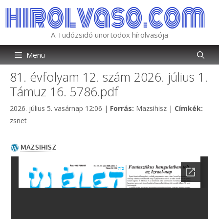
Kilépés
a
tartalomba
A Tudózsidó unortodox hírolvasója
Menü
81. évfolyam 12. szám 2026. július 1.
Támuz 16. 5786.pdf
Kategória
Címk
2026. július 5. vasárnap 12:06
|
Forrás:
Mazsihisz
|
Címkék:
zsnet