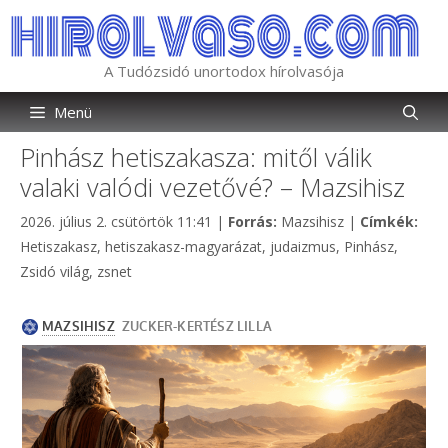
Kilépés
a
tartalomba
A Tudózsidó unortodox hírolvasója
Menü
Pinhász hetiszakasza: mitől válik
valaki valódi vezetővé? – Mazsihisz
Kategória
Cím
2026. július 2. csütörtök 11:41
|
Forrás:
Mazsihisz
|
Címkék:
Hetiszakasz
,
hetiszakasz-magyarázat
,
judaizmus
,
Pinhász
,
Zsidó világ
,
zsnet