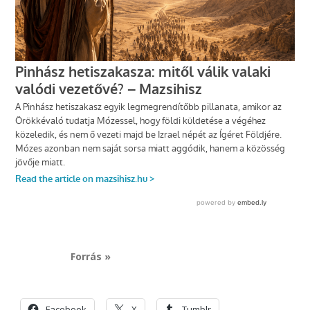
Forrás »
Facebook
X
Tumblr