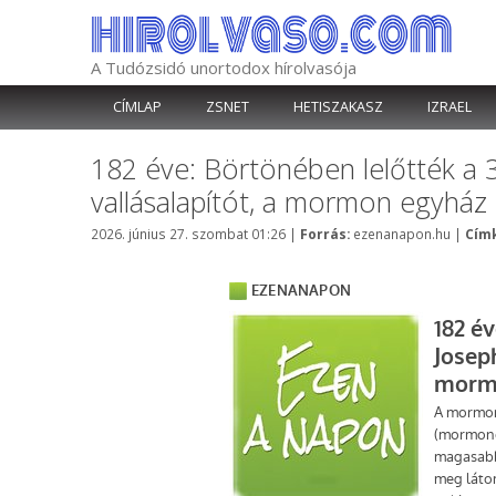
Kilépés
a
tartalomba
A Tudózsidó unortodox hírolvasója
CÍMLAP
ZSNET
HETISZAKASZ
IZRAEL
182 éve: Börtönében lelőtték a 
vallásalapítót, a mormon egyház 
Kategória
2026. június 27. szombat 01:26
|
Forrás:
ezenanapon.hu
|
Címk