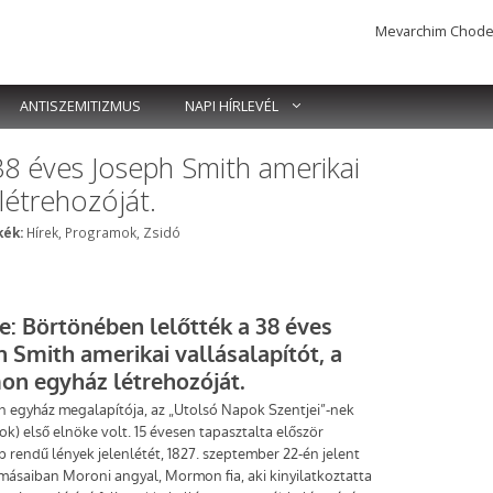
Mevarchim Chodesh 
ANTISZEMITIZMUS
NAPI HÍRLEVÉL
38 éves Joseph Smith amerikai
létrehozóját.
Címkék
ék:
Hírek
,
Programok
,
Zsidó