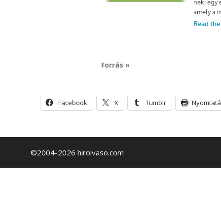
Forrás »
Facebook
X
Tumblr
Nyomtatá
©2004-2026 hirolvaso.com