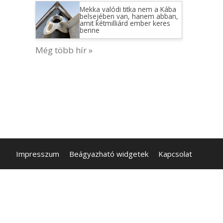
Mekka valódi titka nem a Kába
belsejében van, hanem abban,
amit kétmilliárd ember keres
benne
Még több hír »
Impresszum
Beágyazható widgetek
Kapcsolat