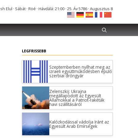
Elul · Sábát · Röé · Hávdálá: 21:00 · 25. Áv 5786 · Augusztus 8
LEGFRISSEBB
Szeptemberben nyílhat meg az
izraeli együttműködésben épülő
szerbiai dróngyár
Zelenszkij: Ukrajna
megállapodott az Egyesült
Államokkal a Patriot-rakéták
havi szállításáról
Kalózkodással vádolja Iránt az
Egyesült Arab Emírségek