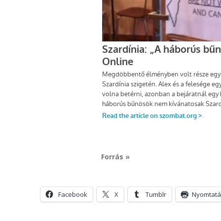
Forrás »
Facebook
X
Tumblr
Nyomtatá