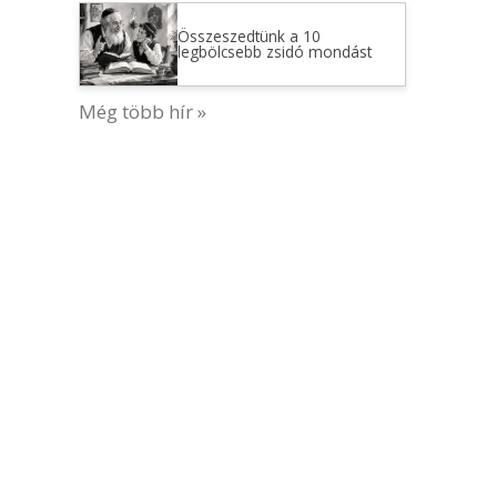
Összeszedtünk a 10
legbölcsebb zsidó mondást
Még több hír »