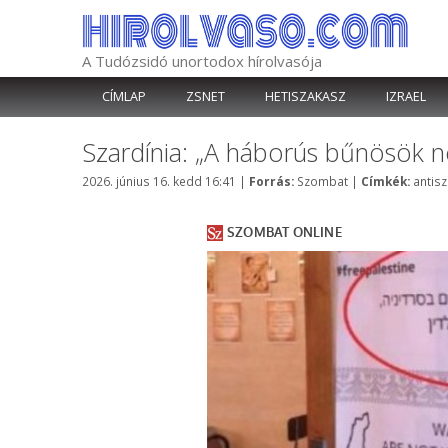
Kilépés
a
tartalomba
A Tudózsidó unortodox hírolvasója
CÍMLAP
ZSNET
HETISZAKASZ
IZRAEL
Szardínia: „A háborús bűnösök 
Kategória
Címké
2026. június 16. kedd 16:41
|
Forrás:
Szombat
|
Címkék:
antis