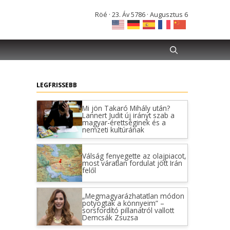
Röé · 23. Áv 5786 · Augusztus 6
LEGFRISSEBB
Mi jön Takaró Mihály után?
Lannert Judit új irányt szab a
magyar-érettséginek és a
nemzeti kultúrának
Válság fenyegette az olajpiacot,
most váratlan fordulat jött Irán
felől
„Megmagyarázhatatlan módon
potyogtak a könnyeim” –
sorsfordító pillanatról vallott
Demcsák Zsuzsa