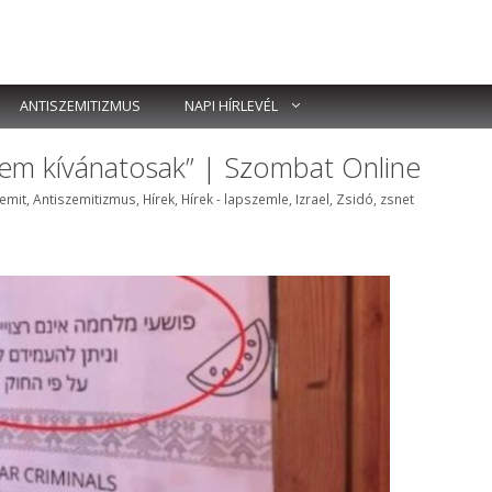
ANTISZEMITIZMUS
NAPI HÍRLEVÉL
nem kívánatosak” | Szombat Online
k
zemit
,
Antiszemitizmus
,
Hírek
,
Hírek - lapszemle
,
Izrael
,
Zsidó
,
zsnet