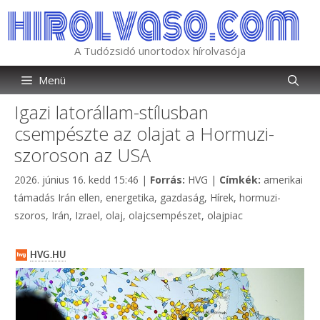
Kilépés
a
tartalomba
A Tudózsidó unortodox hírolvasója
Menü
Igazi latorállam-stílusban
csempészte az olajat a Hormuzi-
szoroson az USA
Kategória
Címkék
2026. június 16. kedd 15:46
|
Forrás:
HVG
|
Címkék:
amerikai
támadás Irán ellen
,
energetika
,
gazdaság
,
Hírek
,
hormuzi-
szoros
,
Irán
,
Izrael
,
olaj
,
olajcsempészet
,
olajpiac