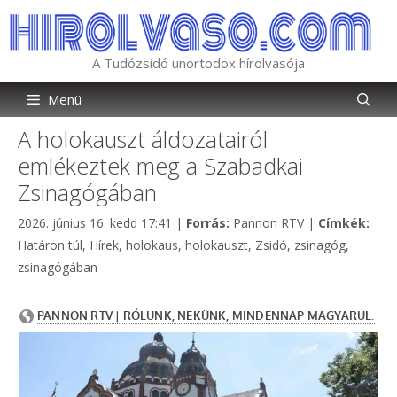
Kilépés
a
tartalomba
A Tudózsidó unortodox hírolvasója
Menü
A holokauszt áldozatairól
emlékeztek meg a Szabadkai
Zsinagógában
Kategória
Címk
2026. június 16. kedd 17:41
|
Forrás:
Pannon RTV
|
Címkék:
Határon túl
,
Hírek
,
holokaus
,
holokauszt
,
Zsidó
,
zsinagóg
,
zsinagógában