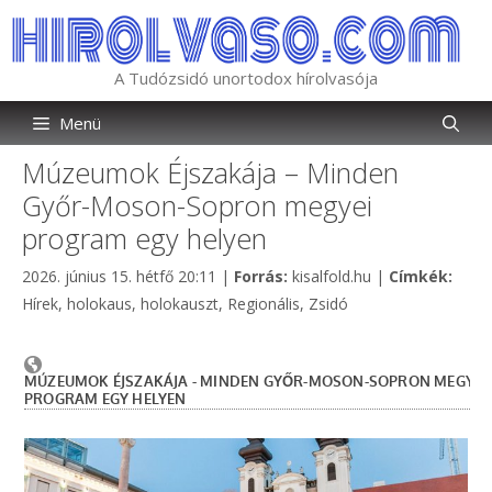
Kilépés
a
tartalomba
A Tudózsidó unortodox hírolvasója
Menü
Múzeumok Éjszakája – Minden
Győr-Moson-Sopron megyei
program egy helyen
Kategória
Címk
2026. június 15. hétfő 20:11
|
Forrás:
kisalfold.hu
|
Címkék:
Hírek
,
holokaus
,
holokauszt
,
Regionális
,
Zsidó