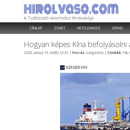
Kilépés
a
tartalomba
A Tudózsidó unortodox hírolvasója
CÍMLAP
ZSNET
HETISZAKASZ
IZRAEL
Hogyan képes Kína befolyásolni az
Kategória
Cím
2026. június 15. hétfő 22:31
|
Forrás:
szeged.hu
|
Címkék:
1%
,