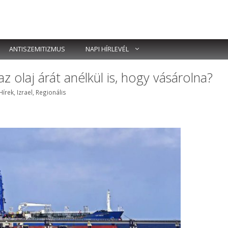
ANTISZEMITIZMUS
NAPI HÍRLEVÉL
 olaj árát anélkül is, hogy vásárolna?
kék
Hírek
,
Izrael
,
Regionális