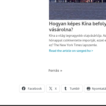
Forrás »
Facebook
X
Tumblr
Nyomtatá