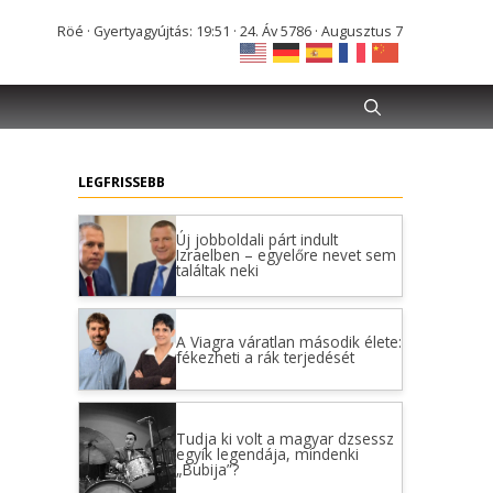
Röé · Gyertyagyújtás: 19:51 · 24. Áv 5786 · Augusztus 7
LEGFRISSEBB
Új jobboldali párt indult
Izraelben – egyelőre nevet sem
találtak neki
A Viagra váratlan második élete:
fékezheti a rák terjedését
Tudja ki volt a magyar dzsessz
egyik legendája, mindenki
„Bubija”?