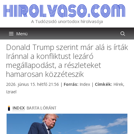
Kilépés
a
tartalomba
A Tudózsidó unortodox hírolvasója
Menü
Donald Trump szerint már alá is írták
Iránnal a konfliktust lezáró
megállapodást, a részleteket
hamarosan közzéteszik
Kategória
Címkék
2026. június 15. hétfő 21:56
|
Forrás:
Index
|
Címkék:
Hírek
,
Izrael