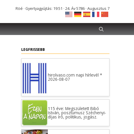
Röé · Gyertyagyújtás: 19:51 · 24. Áv 5786 · Augusztus 7
LEGFRISSEBB
hirolvaso.com napi hírlevél *
2026-08-07
115 éve: Megszületett Bibó
István, posztumusz Széchenyi-
díjas író, politikus, jogász.