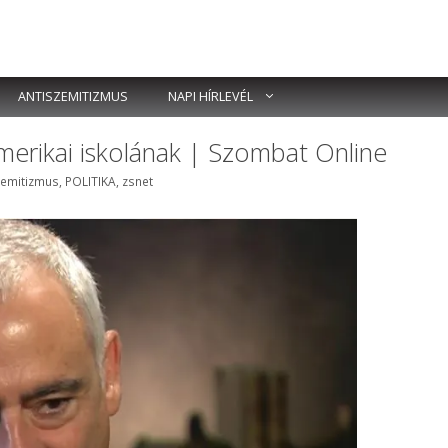
ANTISZEMITIZMUS
NAPI HÍRLEVÉL
amerikai iskolának | Szombat Online
k
zemitizmus
,
POLITIKA
,
zsnet