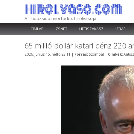
Kilépés
a
tartalomba
A Tudózsidó unortodox hírolvasója
CÍMLAP
ZSNET
HETISZAKASZ
IZRAEL
65 millió dollár katari pénz 220 
Kategória
Címké
2026. június 15. hétfő 23:11
|
Forrás:
Szombat
|
Címkék:
Antis