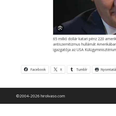
65 millió dollár katari pénz 220 amerik
antiszemitizmus hullámát Amerikában 
igazgatója az USA Külügyminisztérium
Facebook
X
Tumblr
Nyomtatá
©2004-2026 hirolvaso.com