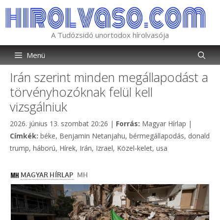
Kilépés
a
tartalomba
A Tudózsidó unortodox hírolvasója
Menü
Irán szerint minden megállapodást a
törvényhozóknak felül kell
vizsgálniuk
Kategória
2026. június 13. szombat 20:26
|
Forrás:
Magyar Hírlap
|
Címkék
Címkék:
béke
,
Benjamin Netanjahu
,
bérmegállapodás
,
donald
trump
,
háború
,
Hírek
,
Irán
,
Izrael
,
Közel-kelet
,
usa