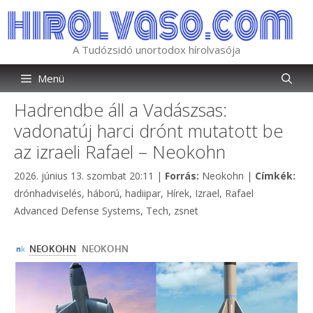
Kilépés
a
tartalomba
A Tudózsidó unortodox hírolvasója
Menü
Hadrendbe áll a Vadászsas:
vadonatúj harci drónt mutatott be
az izraeli Rafael – Neokohn
Kategória
Cím
2026. június 13. szombat 20:11
|
Forrás:
Neokohn
|
Címkék:
drónhadviselés
,
háború
,
hadiipar
,
Hírek
,
Izrael
,
Rafael
Advanced Defense Systems
,
Tech
,
zsnet