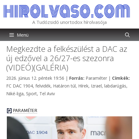
Kilépés
a
tartalomba
A Tudózsidó unortodox hírolvasója
Menü
Megkezdte a felkészülést a DAC az
új edzővel a 26/27-es szezonra
(VIDEÓ)(GALÉRIA)
Kategória
Cím
2026. június 12. péntek 19:56
|
Forrás:
Paraméter
|
Címkék:
FC DAC 1904
,
felvidék
,
Határon túl
,
Hírek
,
Izrael
,
labdarúgás
,
Niké-liga
,
Sport
,
Tel Aviv