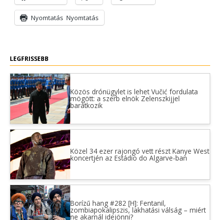
Nyomtatás
Nyomtatás
LEGFRISSEBB
Közös drónügylet is lehet Vučić fordulata
mögött: a szerb elnök Zelenszkijjel
barátkozik
Közel 34 ezer rajongó vett részt Kanye West
koncertjén az Estádio do Algarve-ban
Borízű hang #282 [H]: Fentanil,
zombiapokalipszis, lakhatási válság – miért
ne akarnál idejönni?