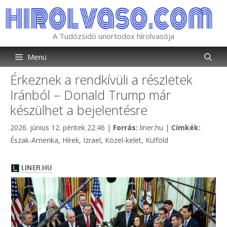
Kilépés
a
tartalomba
A Tudózsidó unortodox hírolvasója
Menü
Érkeznek a rendkívüli a részletek
Iránból – Donald Trump már
készülhet a bejelentésre
Kategória
Címkék
2026. június 12. péntek 22:46
|
Forrás:
liner.hu
|
Címkék:
Észak-Amerika
,
Hírek
,
Izrael
,
Közel-kelet
,
Külföld