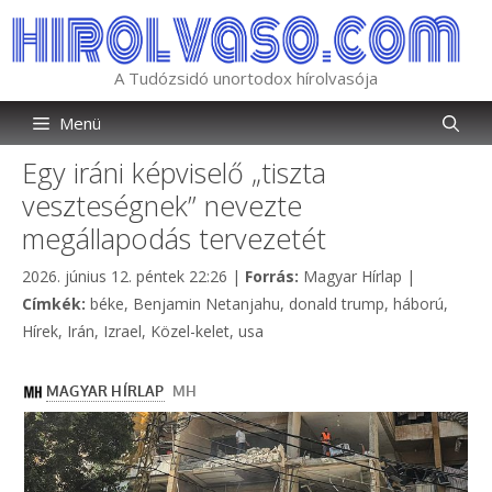
Kilépés
a
tartalomba
A Tudózsidó unortodox hírolvasója
Menü
Egy iráni képviselő „tiszta
veszteségnek” nevezte
megállapodás tervezetét
Kategória
2026. június 12. péntek 22:26
|
Forrás:
Magyar Hírlap
|
Címkék
Címkék:
béke
,
Benjamin Netanjahu
,
donald trump
,
háború
,
Hírek
,
Irán
,
Izrael
,
Közel-kelet
,
usa