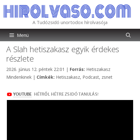
Kilépés
a
tartalomba
A Tudózsidó unortodox hírolvasója
Menü
A Slah hetiszakasz egyik érdekes
részlete
Kategória
2026. június 12. péntek 22:01
|
Forrás:
Hetiszakasz
Címkék
Mindenkinek
|
Címkék:
Hetiszakasz
,
Podcast
,
zsnet