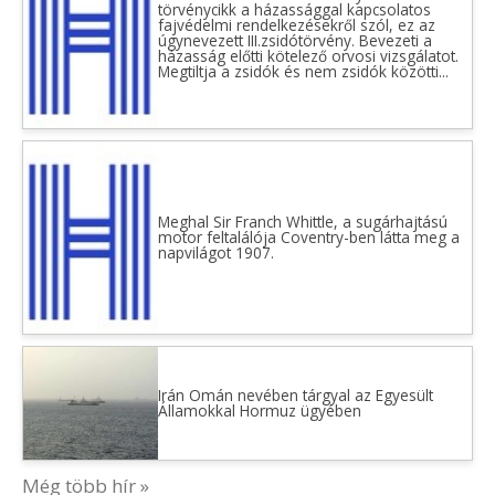
törvénycikk a házassággal kapcsolatos
fajvédelmi rendelkezésekről szól, ez az
úgynevezett III.zsidótörvény. Bevezeti a
házasság előtti kötelező orvosi vizsgálatot.
Megtiltja a zsidók és nem zsidók közötti...
Meghal Sir Franch Whittle, a sugárhajtású
motor feltalálója Coventry-ben látta meg a
napvilágot 1907.
Irán Omán nevében tárgyal az Egyesült
Államokkal Hormuz ügyében
Még több hír »