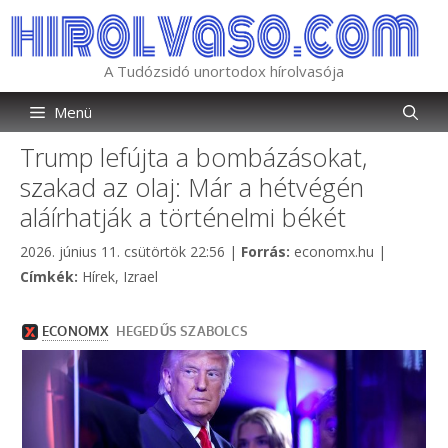
Kilépés
a
tartalomba
A Tudózsidó unortodox hírolvasója
Menü
Trump lefújta a bombázásokat,
szakad az olaj: Már a hétvégén
aláírhatják a történelmi békét
Kategória
2026. június 11. csütörtök 22:56
|
Forrás:
economx.hu
|
Címkék
Címkék:
Hírek
,
Izrael