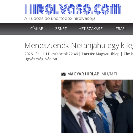
Kilépés
a
tartalomba
A Tudózsidó unortodox hírolvasója
CÍMLAP
ZSNET
HETISZAKASZ
IZRAEL
Menesztenék Netanjahu egyik le
Kategória
2026. június 11. csütörtök 22:46
|
Forrás:
Magyar Hírlap
|
Címk
Ügyészség
,
vádirat