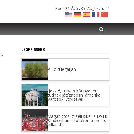
Röé · 24. Áv 5786 · Augusztus 6
LEGFRISSEBB
ek
,
A Föld legalján
Ijesztő, milyen könnyedén
tudnak játszadozni amerikai
városok ivóvizével
Magabiztos izraeli siker a DVTK
Stadionban – fotókon a meccs
pillanatai