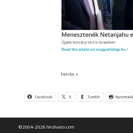
Forrás »
Facebook
X
Tumblr
Nyomtatá
©2004-2026 hirolvaso.com