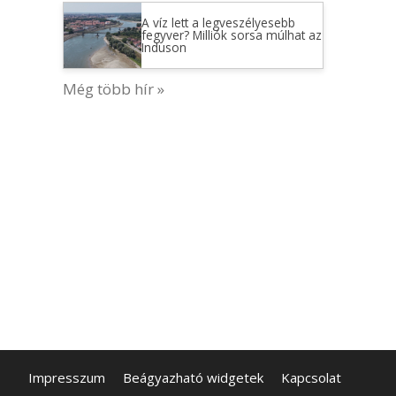
A víz lett a legveszélyesebb
fegyver? Milliók sorsa múlhat az
Induson
Még több hír »
Impresszum
Beágyazható widgetek
Kapcsolat