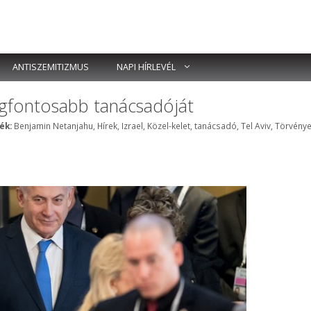
ANTISZEMITIZMUS
NAPI HÍRLEVÉL
gfontosabb tanácsadóját
Címkék
ék:
Benjamin Netanjahu
,
Hírek
,
Izrael
,
Közel-kelet
,
tanácsadó
,
Tel Aviv
,
Törvény